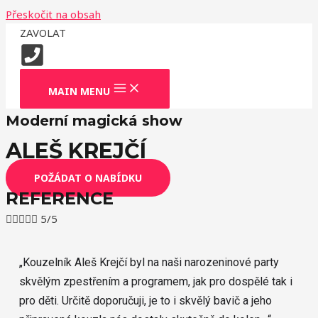
Přeskočit na obsah
ZAVOLAT
MAIN MENU
Moderní magická show
ALEŠ KREJČÍ
POŽÁDAT O NABÍDKU
REFERENCE





5/5
„
Kouzelník Aleš Krejčí byl na naši narozeninové party
skvělým zpestřením a programem, jak pro dospělé tak i
pro děti. Určitě doporučuji, je to i skvělý bavič a jeho