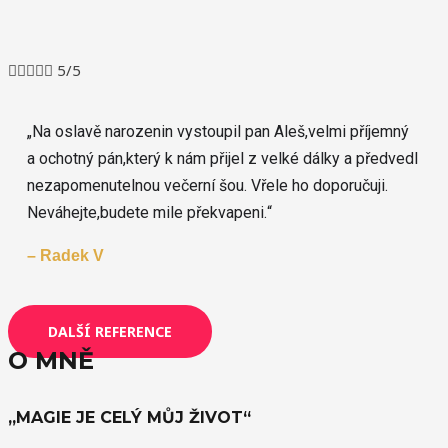





5/5
„
Na oslavě narozenin vystoupil pan Aleš,velmi příjemný
a ochotný pán,který k nám přijel z velké dálky a předvedl
nezapomenutelnou večerní šou. Vřele ho doporučuji.
Neváhejte,budete mile překvapeni.
“
– Radek V
DALŠÍ REFERENCE
O MNĚ
„MAGIE JE CELÝ MŮJ ŽIVOT“