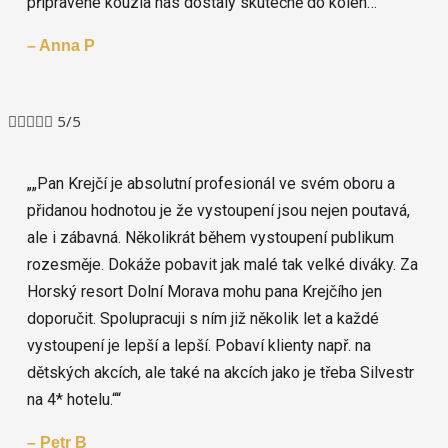
připravené kouzla nás dostaly skutečně do kolen…
“
– Anna P





5/5
„Pan Krejčí je absolutní profesionál ve svém oboru a
přidanou hodnotou je že vystoupení jsou nejen poutavá,
ale i zábavná. Několikrát během vystoupení publikum
rozesměje. Dokáže pobavit jak malé tak velké diváky. Za
Horský resort Dolní Morava mohu pana Krejčího jen
doporučit. Spolupracuji s ním již několik let a každé
vystoupení je lepší a lepší. Pobaví klienty např. na
dětských akcích, ale také na akcích jako je třeba Silvestr
na 4* hotelu.“
– Petr B