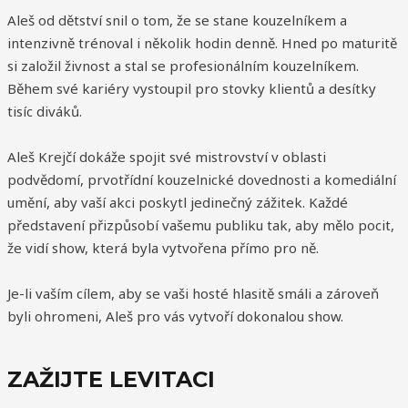
Aleš od dětství snil o tom, že se stane kouzelníkem a
intenzivně trénoval i několik hodin denně. Hned po maturitě
si založil živnost a stal se profesionálním kouzelníkem.
Během své kariéry vystoupil pro stovky klientů a desítky
tisíc diváků.
Aleš Krejčí dokáže spojit své mistrovství v oblasti
podvědomí, prvotřídní kouzelnické dovednosti a komediální
umění, aby vaší akci poskytl jedinečný zážitek. Každé
představení přizpůsobí vašemu publiku tak, aby mělo pocit,
že vidí show, která byla vytvořena přímo pro ně.
Je-li vaším cílem, aby se vaši hosté hlasitě smáli a zároveň
byli ohromeni, Aleš pro vás vytvoří dokonalou show.
ZAŽIJTE LEVITACI