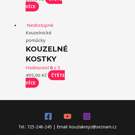
VÍCE
Nedostupné
Kouzelnické
pomůcky
KOUZELNÉ
KOSTKY
Hodnocení
0
z 5
495,00
Kč
ČTĚTE
VÍCE
Tel.: 725-246-245 | Email: kouzlakrejci@seznam.cz