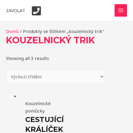
Přeskočit
ZAVOLAT
na
MAI
obsah
MEN
Domů
/ Produkty se štítkem „kouzelnický trik“
KOUZELNICKÝ TRIK
Showing all 3 results
Kouzelnické
pomůcky
CESTUJÍCÍ
KRÁLÍČEK