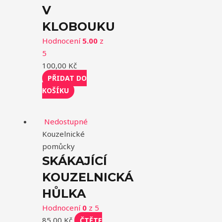
V
KLOBOUKU
Hodnocení
5.00
z
5
100,00
Kč
PŘIDAT DO
KOŠÍKU
Nedostupné
Kouzelnické
pomůcky
SKÁKAJÍCÍ
KOUZELNICKÁ
HŮLKA
Hodnocení
0
z 5
85,00
Kč
ČTĚTE